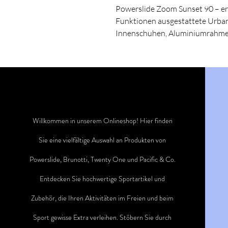
Powerslide Zoom Sunset 90 – ers
Funktionen ausgestattete Urban
Innenschuhen, Aluminiumrahme
Willkommen in unserem Onlineshop! Hier finden
Sie eine vielfältige Auswahl an Produkten von
Powerslide, Brunotti, Twenty One und Pacific & Co.
Entdecken Sie hochwertige Sportartikel und
Zubehör, die Ihren Aktivitäten im Freien und beim
Sport gewisse Extra verleihen. Stöbern Sie durch