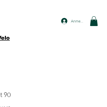
Anmelden
Velo
t 90