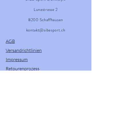
Lunastrasse 2
8200 Schaffhausen
kontakt@sibesport.ch
AGB
Versandrichtlinien
Impressum
Retourenprozess
Willkommen in unserem Onlineshop! Hier
finden Sie eine vielfältige Auswahl an
Produkten von Powerslide, Brunotti, Twenty
One und Pacific & Co. Entdecken Sie