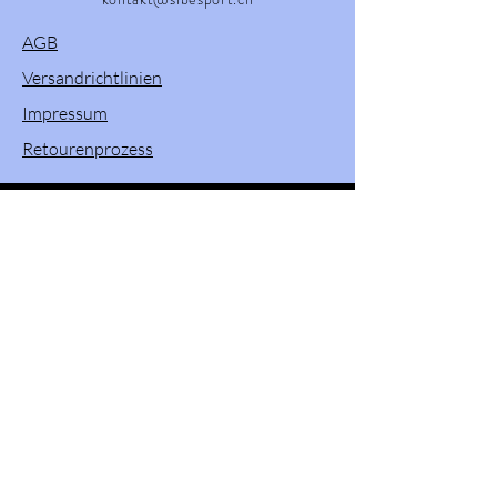
AGB
Versandrichtlinien
Impressum
Retourenprozess
Willkommen in unserem Onlineshop! Hier
finden Sie eine vielfältige Auswahl an
Produkten von Powerslide, Brunotti, Twenty
One und Pacific & Co. Entdecken Sie
hochwertige Sportartikel und Zubehör, die
Ihren Aktivitäten im Freien und beim Sport
gewisse Extra verleihen. Stöbern Sie durch