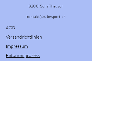
8200 Schaffhausen
kontakt@sibesport.ch
AGB
Versandrichtlinien
Impressum
Retourenprozess
Willkommen in unserem Onlineshop! Hier
finden Sie eine vielfältige Auswahl an
Produkten von Powerslide, Brunotti, Twenty
One und Pacific & Co. Entdecken Sie
hochwertige Sportartikel und Zubehör, die
Ihren Aktivitäten im Freien und beim Sport