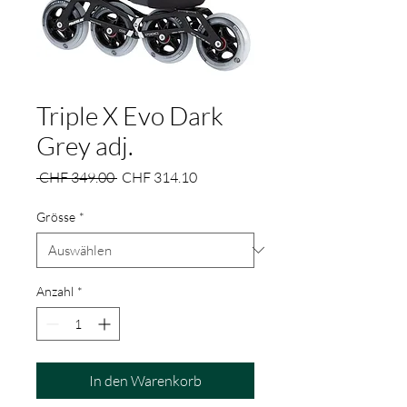
Triple X Evo Dark
Grey adj.
Standardpreis
Sale-
 CHF 349.00 
CHF 314.10
Preis
Grösse
*
Anzahl
*
In den Warenkorb