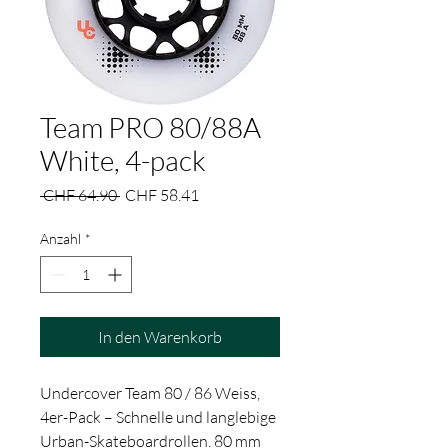
Team PRO 80/88A
White, 4-pack
Standardpreis
Sale-
 CHF 64.90 
CHF 58.41
Preis
Anzahl
*
In den Warenkorb
Undercover Team 80 / 86 Weiss,
4er-Pack – Schnelle und langlebige
Urban-Skateboardrollen. 80 mm