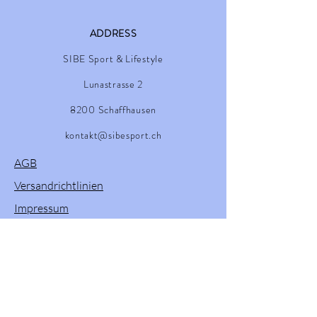
ADDRESS
SIBE Sport & Lifestyle
Lunastrasse 2
8200 Schaffhausen
kontakt@sibesport.ch
AGB
Versandrichtlinien
Impressum
Retourenprozess
Willkommen in unserem Onlineshop! Hier
finden Sie eine vielfältige Auswahl an