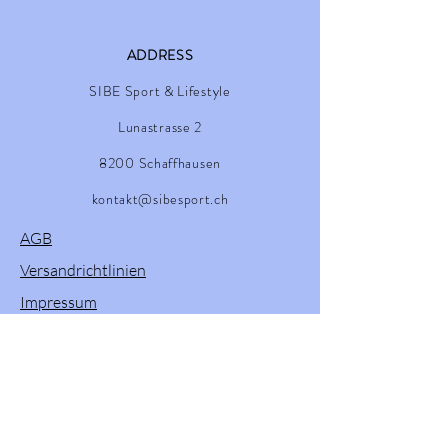
ADDRESS
SIBE Sport & Lifestyle
Lunastrasse 2
8200 Schaffhausen
kontakt@sibesport.ch
AGB
Versandrichtlinien
Impressum
Retourenprozess
Willkommen in unserem Onlineshop! Hier
finden Sie eine vielfältige Auswahl an