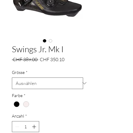
Swings Jr. Mk I
Standardpreis
Sale-
 CHF 389.00 
CHF 350.10
Preis
Grösse
*
Farbe
*
Anzahl
*