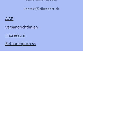
kontakt@sibesport.ch
AGB
Versandrichtlinien
Impressum
Retourenprozess
Willkommen in unserem Onlineshop! Hier
finden Sie eine vielfältige Auswahl an
Produkten von Powerslide, Brunotti, Twenty
One und Pacific & Co. Entdecken Sie
hochwertige Sportartikel und Zubehör, die
Ihren Aktivitäten im Freien und beim Sport