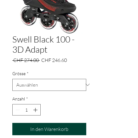
Swell Black 100 -
3D Adapt
Standardpreis
Sale-
 CHF 274.00 
CHF 246.60
Preis
Grösse
*
Anzahl
*
In den Warenkorb