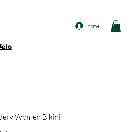
Anmelden
Velo
dery Women Bikini