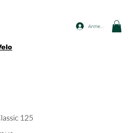
Anmelden
Velo
lassic 125