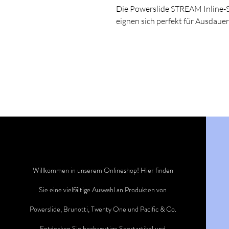
Die Powerslide STREAM Inline-S
eignen sich perfekt für Ausdauer
Willkommen in unserem Onlineshop! Hier finden
Sie eine vielfältige Auswahl an Produkten von
Powerslide, Brunotti, Twenty One und Pacific & Co.
Entdecken Sie hochwertige Sportartikel und