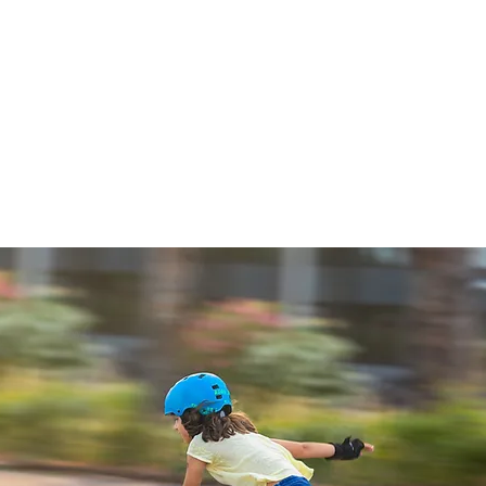
t und bequem ist und zur
sfähigkeit des Skates beiträgt. Dein
sgeklügeltes Verschlusssystem, das
nürung, eine 45-Grad-
eine Manschette für guten seitlichen
 in Position gehalten. Wenn es um den
r Schritt. Der POWERSLIDE R6
ht enttäuschen und bietet dank des
en Core Performance CNC-Rahmens
IDE Infinity 125-mm-Rollen und
-Kugellagern eine hervorragende
 bemerkenswerte Geschwindigkeit.
renzen, überholen Sie Ihre
essern Sie Ihre persönliche
R6 Marathon Inline-Speedskate.