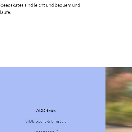
peedskates sind leicht und bequem und
Innenschuh, der leich
unglaublichen Reaktion
läufe.
Fuß wird durch ein au
eine traditionelle Sch
Ratschenschnalle und 
Halt umfasst, perfekt
Sieg geht, zählt jede
Marathon wird Sie nic
leistungsorientiert
auf präzisen POWERSL
seidenweichen ABEC 9
Kraftübertragung und
Überwinden Sie Ihre G
Konkurrenten und verb
Bestleistung mit dem 
ADDRESS
SIBE Sport & Lifestyle
Lunastrasse 2