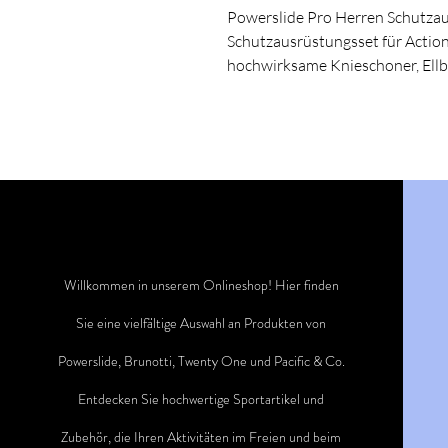
Powerslide Pro Herren Schutza
Schutzausrüstungsset für Actio
hochwirksame Knieschoner, Ell
Willkommen in unserem Onlineshop! Hier finden
Sie eine vielfältige Auswahl an Produkten von
Powerslide, Brunotti, Twenty One und Pacific & Co.
Entdecken Sie hochwertige Sportartikel und
Zubehör, die Ihren Aktivitäten im Freien und beim