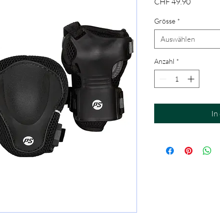
Preis
CHF 49.90
Grösse
*
Auswählen
Anzahl
*
In