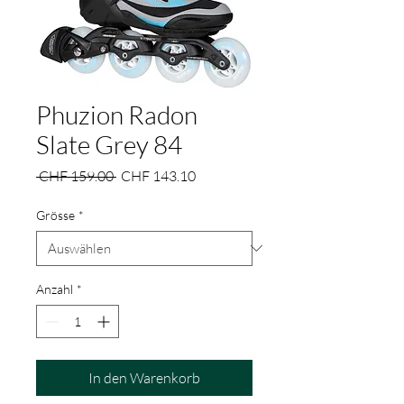
Phuzion Radon
Slate Grey 84
Standardpreis
Sale-
 CHF 159.00 
CHF 143.10
Preis
Grösse
*
Anzahl
*
In den Warenkorb