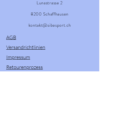
Lunastrasse 2
8200 Schaffhausen
kontakt@sibesport.ch
AGB
Versandrichtlinien
Impressum
Retourenprozess
Willkommen in unserem Onlineshop! Hier
finden Sie eine vielfältige Auswahl an
Produkten von Powerslide, Brunotti, Twenty
One und Pacific & Co. Entdecken Sie
hochwertige Sportartikel und Zubehör, die