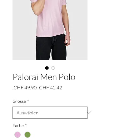
Palorai Men Polo
Standardpreis
Sale-
 CHF 49.90 
CHF 42.42
Preis
Grösse
*
Farbe
*