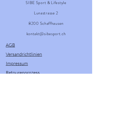
SIBE Sport & Lifestyle
Lunastrasse 2
8200 Schaffhausen
kontakt@sibesport.ch
AGB
Versandrichtlinien
Impressum
Retourenprozess
Willkommen in unserem Onlineshop! Hier
finden Sie eine vielfältige Auswahl an
Produkten von Powerslide, Brunotti, Twenty
One und Pacific & Co. Entdecken Sie