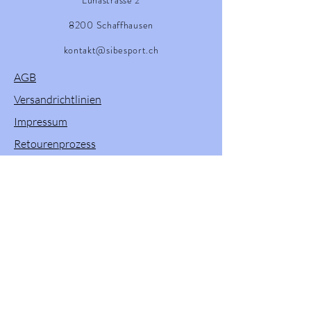
8200 Schaffhausen
kontakt@sibesport.ch
AGB
Versandrichtlinien
Impressum
Retourenprozess
Willkommen in unserem Onlineshop! Hier
finden Sie eine vielfältige Auswahl an
Produkten von Powerslide, Brunotti, Twenty
One und Pacific & Co. Entdecken Sie
hochwertige Sportartikel und Zubehör, die