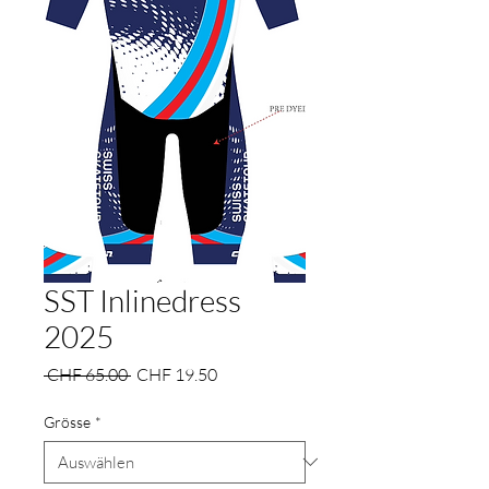
SST Inlinedress
2025
Standardpreis
Sale-
 CHF 65.00 
CHF 19.50
Preis
Grösse
*