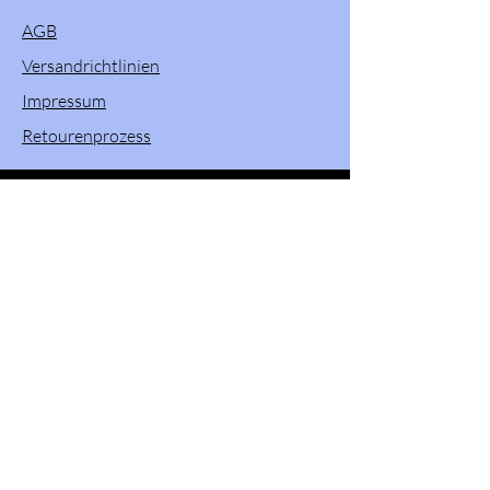
AGB
Versandrichtlinien
Impressum
Retourenprozess
Willkommen in unserem Onlineshop! Hier
finden Sie eine vielfältige Auswahl an
Produkten von Powerslide, Brunotti, Twenty
One und Pacific & Co. Entdecken Sie
hochwertige Sportartikel und Zubehör, die
Ihren Aktivitäten im Freien und beim Sport
gewisse Extra verleihen. Stöbern Sie durch
unser Sortiment und finden Sie das perfekte