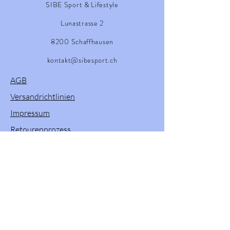
SIBE Sport & Lifestyle
Lunastrasse 2
8200 Schaffhausen
kontakt@sibesport.ch
AGB
Versandrichtlinien
Impressum
Retourenprozess
Willkommen in unserem Onlineshop! Hier
finden Sie eine vielfältige Auswahl an
Produkten von Powerslide, Brunotti, Twenty
One und Pacific & Co. Entdecken Sie