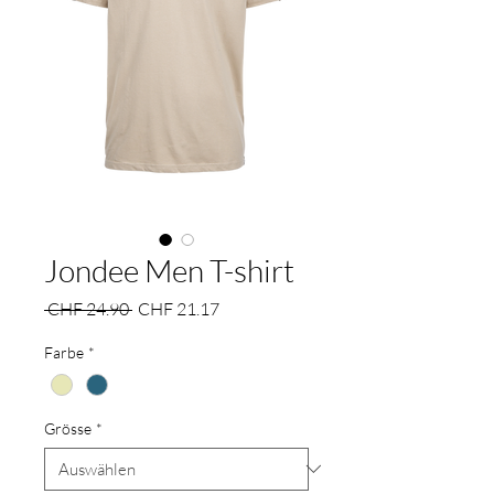
Jondee Men T-shirt
Standardpreis
Sale-
 CHF 24.90 
CHF 21.17
Preis
Farbe
*
Grösse
*