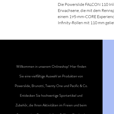
Die Powerslide FALCON 110 Inlin
Erwachsene, die mit dem Rennsp
einem 195-mm-CORE Experience
Infinity-Rollen mit 110 mm gelief
Willkommen in unserem Onlineshop! Hier finden
Sie eine vielfältige Auswahl an Produkten von
Powerslide, Brunotti, Twenty One und Pacific & Co.
Entdecken Sie hochwertige Sportartikel und
Zubehör, die Ihren Aktivitäten im Freien und beim