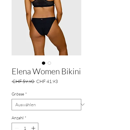
Elena Women Bikini
Standardpreis
Sale-
 CHF 59.90 
CHF 41.93
Preis
Grösse
*
Anzahl
*