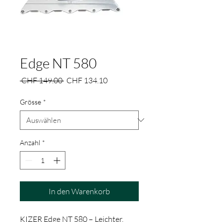
Edge NT 580
Standardpreis
Sale-
 CHF 149.00 
CHF 134.10
Preis
Grösse
*
Anzahl
*
In den Warenkorb
KIZER Edge NT 580 – Leichter,