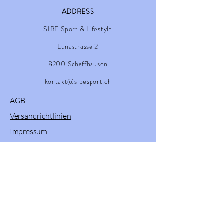
ADDRESS
SIBE Sport & Lifestyle
Lunastrasse 2
8200 Schaffhausen
kontakt@sibesport.ch
AGB
Versandrichtlinien
Impressum
Retourenprozess
Willkommen in unserem Onlineshop! Hier
finden Sie eine vielfältige Auswahl an
Produkten von Powerslide, Brunotti, Twenty