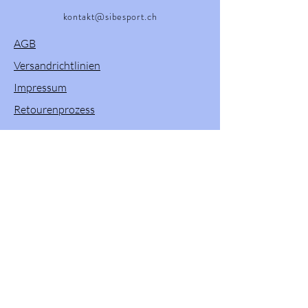
kontakt@sibesport.ch
AGB
Versandrichtlinien
Impressum
Retourenprozess
Willkommen in unserem Onlineshop! Hier
finden Sie eine vielfältige Auswahl an
Produkten von Powerslide, Brunotti, Twenty
One und Pacific & Co. Entdecken Sie
hochwertige Sportartikel und Zubehör, die
Ihren Aktivitäten im Freien und beim Sport
gewisse Extra verleihen. Stöbern Sie durch