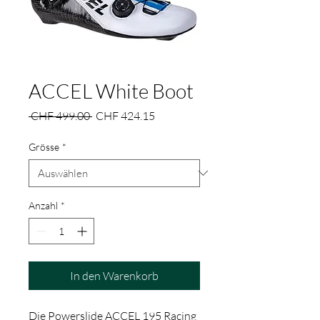
ACCEL White Boot
Standardpreis
Sale-
 CHF 499.00 
CHF 424.15
Preis
Grösse
*
Anzahl
*
In den Warenkorb
Die Powerslide ACCEL 195 Racing