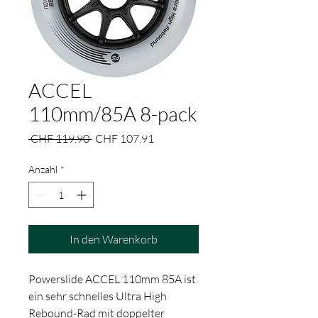
ACCEL
110mm/85A 8-pack
Standardpreis
Sale-
 CHF 119.90 
CHF 107.91
Preis
Anzahl
*
In den Warenkorb
Powerslide ACCEL 110mm 85A ist
ein sehr schnelles Ultra High
Rebound-Rad mit doppelter