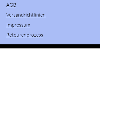
AGB
Versandrichtlinien
Impressum
Retourenprozess
Willkommen in unserem Onlineshop! Hier
finden Sie eine vielfältige Auswahl an
Produkten von Powerslide, Brunotti, Twenty
One und Pacific & Co. Entdecken Sie
hochwertige Sportartikel und Zubehör, die
Ihren Aktivitäten im Freien und beim Sport
gewisse Extra verleihen. Stöbern Sie durch
unser Sortiment und finden Sie das perfekte