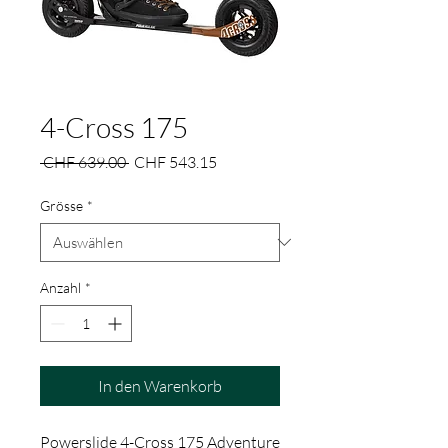
4-Cross 175
Standardpreis
Sale-
 CHF 639.00 
CHF 543.15
Preis
Grösse
*
Anzahl
*
In den Warenkorb
Powerslide 4-Cross 175 Adventure